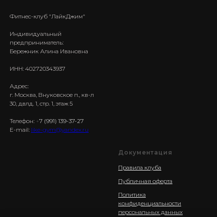
Фитнес-клуб "ЛайкДжим"
Индивидуальный
предприниматель:
Бережник Алина Ивановна
ИНН: 402720343937
Адрес:
г. Москва, Внуковское п., кв-л
30, двлд. 1, стр. 1, этаж 5
Телефон:
+
7 (991) 139-37-27
E-mail:
like-gym@yandex.ru
Документация
Правила клуба
Публичная оферта
Политика
конфиденциальности
персональных данных