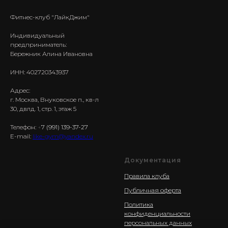
Фитнес-клуб "ЛайкДжим"
Индивидуальный
предприниматель:
Бережник Алина Ивановна
ИНН: 402720343937
Адрес:
г. Москва, Внуковское п., кв-л
30, двлд. 1, стр. 1, этаж 5
Телефон:
+
7 (991) 139-37-27
E-mail:
like-gym@yandex.ru
Документация
Правила клуба
Публичная оферта
Политика
конфиденциальности
персональных данных