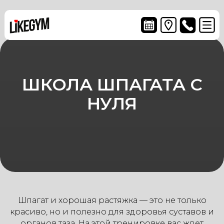
 30, 1с1
ШКОЛА ШПАГАТА С
НУЛЯ
91) 139-37-
27
Шпагат и хорошая растяжка — это не только
красиво, но и полезно для здоровья суставов и
органов таза. На этой тренировке вас ждет