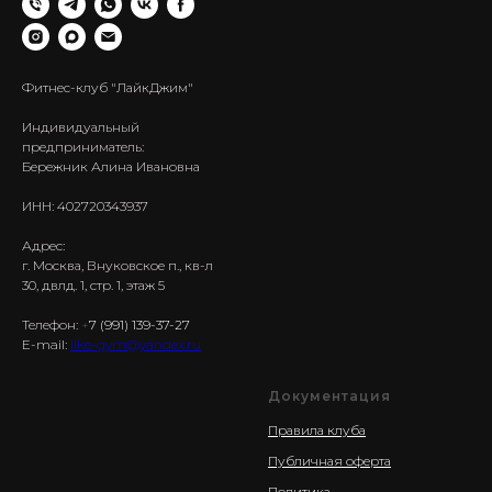
Фитнес-клуб "ЛайкДжим"
Индивидуальный
предприниматель:
Бережник Алина Ивановна
ИНН: 402720343937
Адрес:
г. Москва, Внуковское п., кв-л
30, двлд. 1, стр. 1, этаж 5
Телефон:
+
7 (991) 139-37-27
E-mail:
like-gym@yandex.ru
Документация
Правила клуба
Публичная оферта
Политика