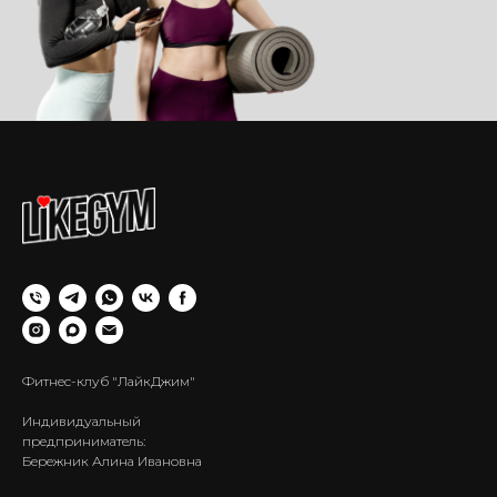
Фитнес-клуб "ЛайкДжим"
Индивидуальный
предприниматель:
Бережник Алина Ивановна