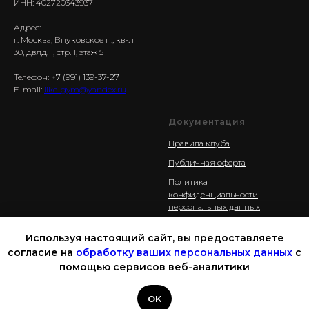
ИНН: 402720343937
Адрес:
г. Москва, Внуковское п., кв-л
30, двлд. 1, стр. 1, этаж 5
Телефон:
+
7 (991) 139-37-27
E-mail:
like-gym@yandex.ru
Документация
Правила клуба
Публичная оферта
Политика
конфиденциальности
персональных данных
Правила гостевых посещений
Используя настоящий сайт, вы предоставляете
Правила посещения
согласие на
обработку ваших персональных данных
с
персональных тренировок
помощью сервисов веб-аналитики
Связаться с нами
OK