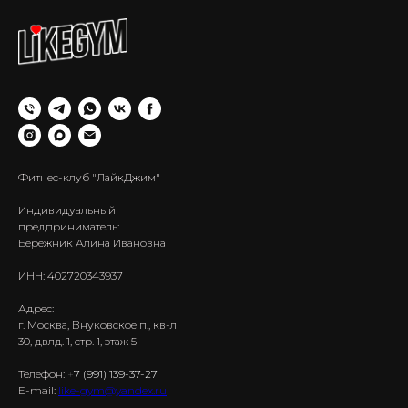
Фитнес-клуб "ЛайкДжим"
Индивидуальный
предприниматель:
Бережник Алина Ивановна
ИНН: 402720343937
Адрес:
г. Москва, Внуковское п., кв-л
30, двлд. 1, стр. 1, этаж 5
Телефон:
+
7 (991) 139-37-27
E-mail:
like-gym@yandex.ru