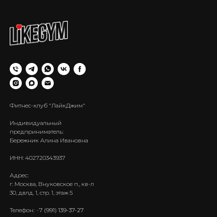
Фитнес-клуб "ЛайкДжим"
Индивидуальный
предприниматель:
Бережник Алина Ивановна
ИНН: 402720343937
Адрес:
г. Москва, Внуковское п., кв-л
30, двлд. 1, стр. 1, этаж 5
Телефон:
+
7 (991) 139-37-27