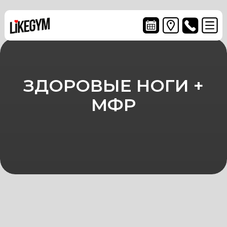
 30, 1с1
ЗДОРОВЫЕ НОГИ +
МФР
91) 139-37-
27