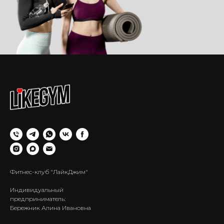
Фитнес-клуб "ЛайкДжим"
Индивидуальный
предприниматель:
Бережник Алина Ивановна